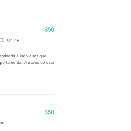
$50
Online
estinada a individuos que
portamental. A través de este
$50
ine