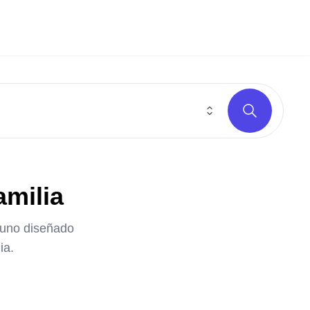
amilia
a uno diseñado
ia.